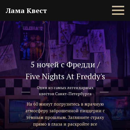
Лама Квест
5 ночей с Фредди /
Five Nights At Freddy's
Один из самых легендарных
квестов Санкт-Петербурга
На 60 минут погрузитесь в мрачную
атмосферу заброшенной пиццерии с
тёмным прошлым. Загляните страху
прямо в глаза и раскройте все