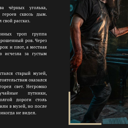
ва чёрных уголька,
 героев сквозь дым.
 свой рассказ.
енных троп группа
брошенный ров. Через
рож и плот, а местная
ю исчезла за густым
стался старый музей,
тоятельствам оказался
горел свет. Негромко
учайные путники,
олгой дороги столь
или в музей, но после
никогда не видел.