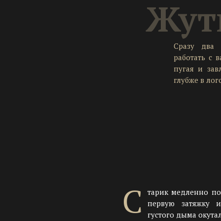
Жут
Сразу два 
работать с 
пугая и зав
глубже в лог
С
тарик медленно по
первую затяжку 
густого дыма окутал