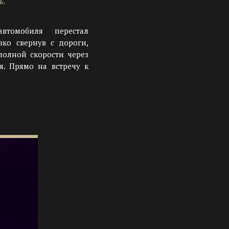
ь.
томобиля перестал
зко свернув с дороги,
олной скорости через
я. Прямо на встречу к