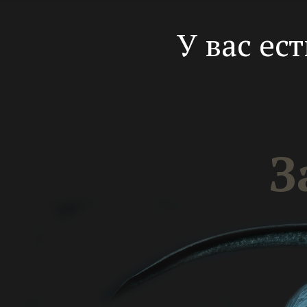
У вас ес
З