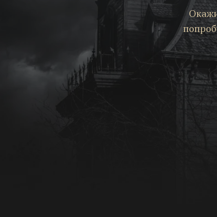
Окажи
попроб