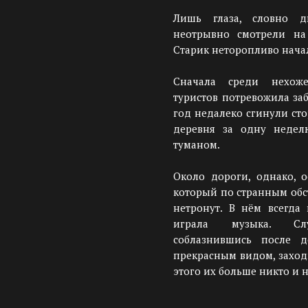
Лишь глаза, словно д
неотрывно смотрели на
Старик неторопливо начал
Сначала среди нехож
туристов потревожила за
год недалеко сгинули сто
деревня за одну недел
туманом.
Около дороги, однако, о
который по странным обс
нетронут. В нём всегда 
играла музыка. Сл
соблазнившись после д
прекрасным видом, заход
этого их больше никто и 