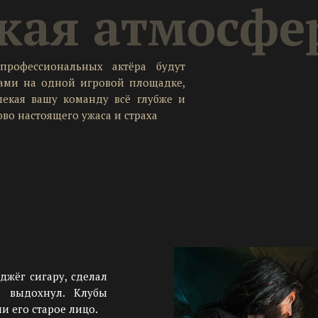
кая атмосфе
профессиональных актёра будут
вами на одной игровой площадке,
лекая вашу команду всё глубже и
ово настоящего ужаса и страха
джёг сигару, сделал
и выдохнул. Клубы
и его старое лицо.