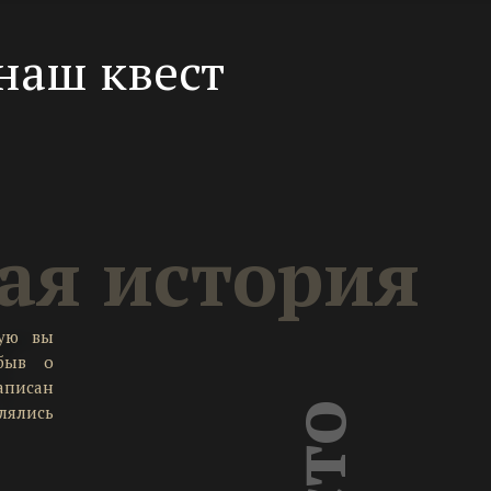
наш квест
ая история
рую вы
абыв о
аписан
лялись