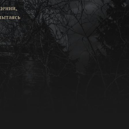
щении,
пытаясь